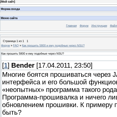
[
Мой сайт
]
Форма входа
Меню сайта
Главная
Форум
Инструкции
Файл
Страница
1
из
1
1
Форум
»
FAQ
»
Как прошить 5800 и ему подобные через NSU?
Как прошить 5800 и ему подобные через NSU?
[
1
]
Bender
[17.04.2011, 23:50]
Многие боятся прошиваться через J
интерфейса и его большой функцион
«неопытных» программа такого рода 
Программа-прошивалка и ничего лиш
обновлением прошивки. К примеру п
быть?