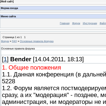
[
Мой сайт
]
Форма входа
Меню сайта
Главная
Форум
Инструкции
Файл
Страница
1
из
1
1
Форум
»
FAQ
»
Основные правила форума
Основные правила форума
[
1
]
Bender
[14.04.2011, 18:13]
1. Общие положения
1.1. Данная конференция (в дальне
5228
1.2. Форум является постмодериру
сразу, а их "модерация" - позднее, 
администрация, ни модераторы не 