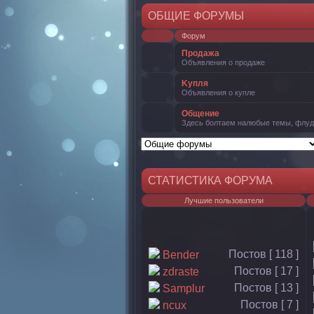
ОБЩИЕ ФОРУМЫ
Форум
Продажа
Объявления о продаже
Kупля
Объявления о купле
Общение
Здесь болтаем налюбые темы, флуд
СТАТИСТИКА ФОРУМА
Лучшие пользователи
Постов [ 118 ]
Bender
Постов [ 17 ]
zdraste
Постов [ 13 ]
Samplur
Постов [ 7 ]
ncux