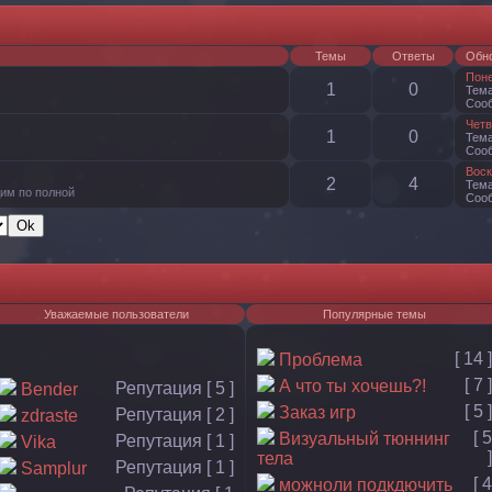
Темы
Ответы
Обн
Поне
1
0
Тем
Соо
Четв
1
0
Тем
Соо
Воск
2
4
Тем
им по полной
Соо
Уважаемые пользователи
Популярные темы
[ 14 ]
Проблема
[ 7 ]
А что ты хочешь?!
Репутация [ 5 ]
Bender
[ 5 ]
Заказ игр
Репутация [ 2 ]
zdraste
[ 5
Визуальный тюннинг
Репутация [ 1 ]
Vika
]
тела
Репутация [ 1 ]
Samplur
[ 4
можноли подкдючить