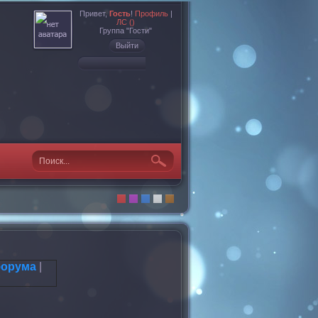
Привет,
Гость
!
Профиль
|
ЛС ()
Группа "Гости"
Выйти
форума
|