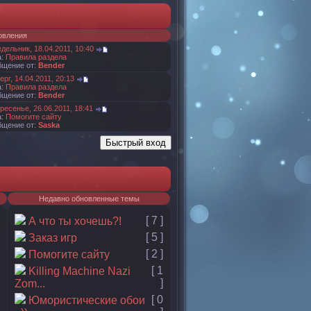
овления
дельник, 18.04.2011, 10:40
а:
Правила раздела
бщение от:
Bender
ерг, 14.04.2011, 20:13
а:
Правила раздела
бщение от:
Bender
ресенье, 26.06.2011, 18:41
а:
Помогите сайту
бщение от:
Saska
Недавно обновленные темы
[ 7 ]
А что ты хочешь?!
[ 5 ]
Заказ игр
[ 2 ]
Помогите сайту
[ 1
Killing Machine Nazi
]
Zom...
[ 0
Юмористические обои