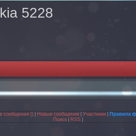
kia 5228
ые сообщения
()
|
Новые сообщения
|
Участники
|
Правила 
Поиск
|
RSS
|