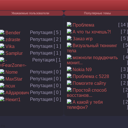
Уважаемые пользователи
Популярные темы
[ 14 ]
Проблема
[ 7 ]
А что ты хочешь?!
Репутация [ 5 ]
Bender
[ 5 ]
Заказ игр
Репутация [ 2 ]
zdraste
[ 5
Визуальный тюннинг
Репутация [ 1 ]
Vika
]
тела
Репутация [ 1 ]
Samplur
[ 4
можноли подкдючить
Репутация [ 1
-
]
монит...
]
=FearZone=-
[ 3 ]
Nokia N9
Репутация [ 0 ]
Nome
[ 3 ]
Проблема с 5228
Репутация [ 0 ]
MaxStar
[ 2 ]
Помогите сайту
Репутация [ 0 ]
ncux
[ 2
Простой способ
Репутация [ 0 ]
Айдарович
]
восстанов...
Репутация [ 0 ]
Некит1
[ 2
А какой у тебя
]
телефон?
.
Р
ф