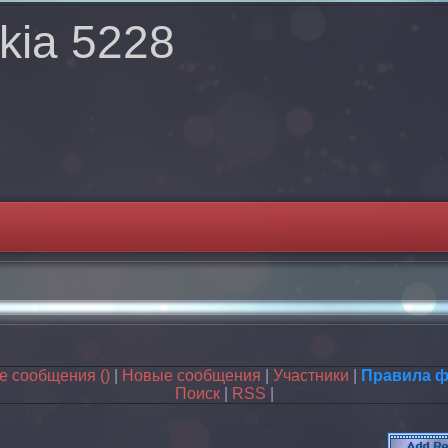
kia 5228
ые сообщения
()
|
Новые сообщения
|
Участники
|
Правила 
Поиск
|
RSS
|