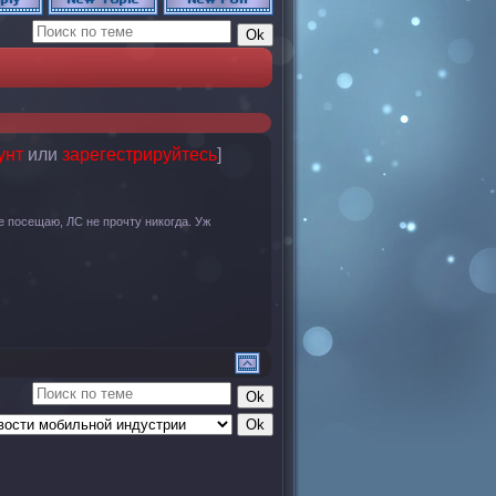
унт
или
зарегестрируйтесь
]
 посещаю, ЛС не прочту никогда. Уж