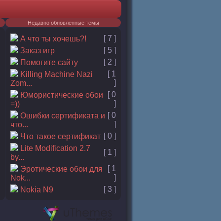
Недавно обновленные темы
[ 7 ]
А что ты хочешь?!
[ 5 ]
Заказ игр
[ 2 ]
Помогите сайту
[ 1
Killing Machine Nazi
]
Zom...
[ 0
Юмористические обои
]
=))
[ 0
Ошибки сертификата и
]
что...
[ 0 ]
Что такое сертификат
Lite Modification 2.7
[ 1 ]
by...
[ 1
Эротические обои для
]
Nok...
[ 3 ]
Nokia N9