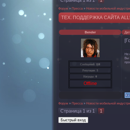
Страница
1
из
1
1
Форум
»
Пресса
»
Новости мобильной индустр
ТЕХ. ПОДДЕРЖКА САЙТА ALL
Bender
Дат
[Г
Не 
Вы 
про
Сообщений:
118
Репутация:
5
Награды:
0
Offline
Форум
»
Пресса
»
Новости мобильной индустр
Страница
1
из
1
1