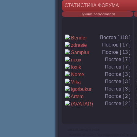
СТАТИСТИКА ФОРУМА
Лучшие пользователи
Постов [ 118 ]
Bender
Постов [ 17 ]
zdraste
Постов [ 13 ]
Samplur
Постов [ 7 ]
ncux
Постов [ 7 ]
foxik
Постов [ 3 ]
Nome
Постов [ 3 ]
Vika
Постов [ 3 ]
igorbukur
Постов [ 2 ]
Artem
Постов [ 2 ]
(AVATAR)
all5228.3dn.ru © 2026
Хостинг от
uCoz
| При поддержке сайта 5228