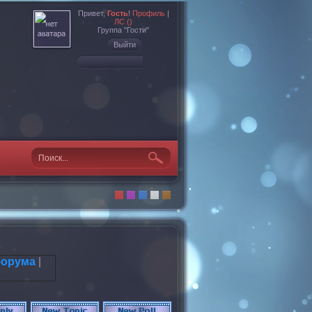
Привет,
Гость
!
Профиль
|
ЛС ()
Группа "Гости"
Выйти
форума
|