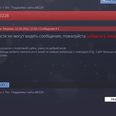
ии
»
Тех. Поддержка сайта all5228
5228
а: Вторник, 12.04.2011, 11:02 | Сообщение #
1
ости не могут видеть сообщения, пожалуйста
войдите в акка
согласен с политикой сайта, ушел по доброй воле.
всегда можете связаться со мной по любым вопросам с помощью ICQ. Сайт больше не
стите.
ии
»
Тех. Поддержка сайта all5228