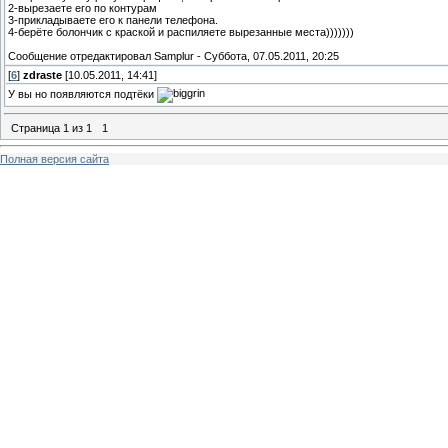
2-вырезаете его по контурам
3-прикладываете его к панели телефона.
4-берёте болончик с краской и распиляете вырезанные места)))))))
Сообщение отредактировал
Samplur
-
Суббота, 07.05.2011, 20:25
[
6
]
zdraste
[10.05.2011, 14:41]
У вы но появляются подтёки
Страница
1
из
1
1
Полная версия сайта