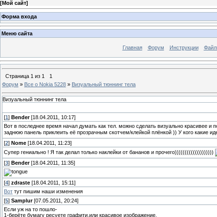
[
Мой сайт
]
Форма входа
Меню сайта
Главная
Форум
Инструкции
Файл
Страница
1
из
1
1
Форум
»
Все о Nokia 5228
»
Визуальный тюннинг тела
Визуальный тюннинг тела
[
1
]
Bender
[18.04.2011, 10:17]
Вот в последнее время начал думать как тел. можно сделать визуально красивее и п
заднюю панель приклеить её прозрачным скотчем/клейкой плёнкой )) У кого какие иде
[
2
]
Nome
[18.04.2011, 11:23]
Супер гениально ! Я так делал только наклейки от бананов и прочего))))))))))))))))))))
[
3
]
Bender
[18.04.2011, 11:35]
[
4
]
zdraste
[18.04.2011, 15:11]
Вот
тут пишим наши изменения
[
5
]
Samplur
[07.05.2011, 20:24]
Если уж на то пошло-
1-берёте бумагу ресуете графити,или красивое изображение.