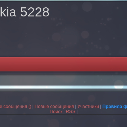
kia 5228
ые сообщения
()
|
Новые сообщения
|
Участники
|
Правила 
Поиск
|
RSS
|