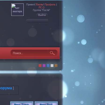
Привет,
Гость
!
Профиль
|
ЛС ()
Группа "Гости"
Выйти
форума
|