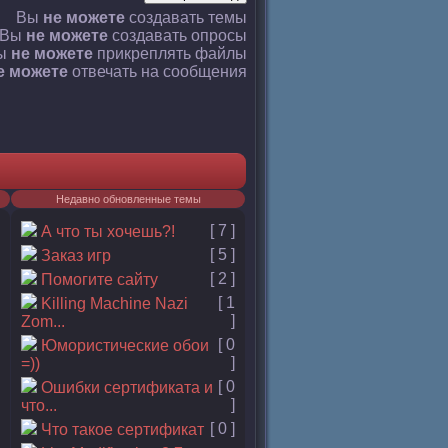
Вы
не можете
создавать темы
Вы
не можете
создавать опросы
ы
не можете
прикреплять файлы
е можете
отвечать на сообщения
Недавно обновленные темы
[ 7 ]
А что ты хочешь?!
[ 5 ]
Заказ игр
[ 2 ]
Помогите сайту
[ 1
Killing Machine Nazi
]
Zom...
[ 0
Юмористические обои
]
=))
[ 0
Ошибки сертификата и
]
что...
[ 0 ]
Что такое сертификат