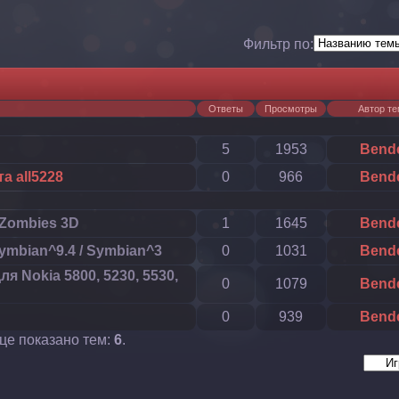
Фильтр по:
Ответы
Просмотры
Автор т
5
1953
Bend
а all5228
0
966
Bend
i Zombies 3D
1
1645
Bend
ymbian^9.4 / Symbian^3
0
1031
Bend
ля Nokia 5800, 5230, 5530,
0
1079
Bend
0
939
Bend
ице показано тем:
6
.