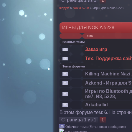
Страница
1
из
1
1
Форум
»
Nokia 5228
»
Игры для Nokia 5228
ИГРЫ ДЛЯ NOKIA 5228
Тема
Важные темы
Заказ игр
Тех. Поддержка сайт
Темы форума
Killing Machine Naz
Azkend - Игра для S
Игры по Bluetooth д
n97, N8, 5228,
Arkaballid
В этом форуме тем:
6
. На стран
Страница
1
из
1
1
Обычная тема (Есть новые сообщения)