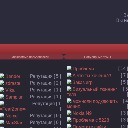
В
Вы
н
Уважаемые пользователи
Популярные темы
[ 14 ]
Проблема
[ 7 ]
А что ты хочешь?!
Репутация [ 5 ]
Bender
[ 5 ]
Заказ игр
Репутация [ 2 ]
zdraste
[ 5
Визуальный тюннинг
Репутация [ 1 ]
Vika
]
тела
Репутация [ 1 ]
Samplur
[ 4
можноли подкдючить
Репутация [ 1
-
]
монит...
]
=FearZone=-
[ 3 ]
Nokia N9
Репутация [ 0 ]
Nome
[ 3 ]
Проблема с 5228
Репутация [ 0 ]
MaxStar
[ 2 ]
Помогите сайту