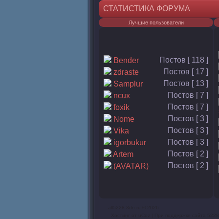
СТАТИСТИКА ФОРУМА
Лучшие пользователи
Постов [ 118 ]
Bender
Постов [ 17 ]
zdraste
Постов [ 13 ]
Samplur
Постов [ 7 ]
ncux
Постов [ 7 ]
foxik
Постов [ 3 ]
Nome
Постов [ 3 ]
Vika
Постов [ 3 ]
igorbukur
Постов [ 2 ]
Artem
Постов [ 2 ]
(AVATAR)
all5228.3dn.ru © 2026
Хостинг от
uCoz
| При поддержке сайта 5228