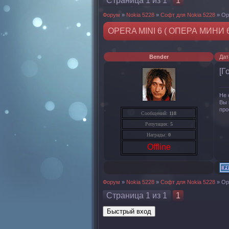
Страница
1
из
1
1
Форум
»
Nokia 5228
»
Софт для Nokia 5228
»
Op
OPERA MINI 6 ( ОПЕРА МИНИ
Bender
Дат
[Г
Не 
Вы 
про
Сообщений:
118
Репутация:
5
Награды:
0
Offline
Форум
»
Nokia 5228
»
Софт для Nokia 5228
»
Op
Страница
1
из
1
1