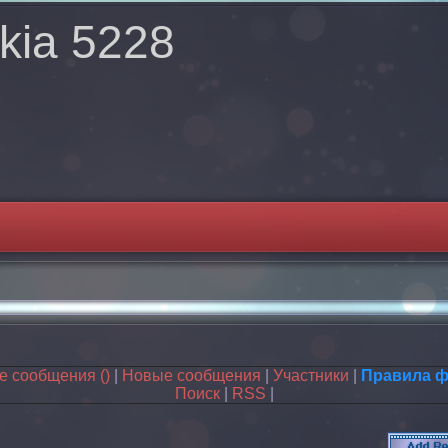
kia 5228
ые сообщения
()
|
Новые сообщения
|
Участники
|
Правила 
Поиск
|
RSS
|