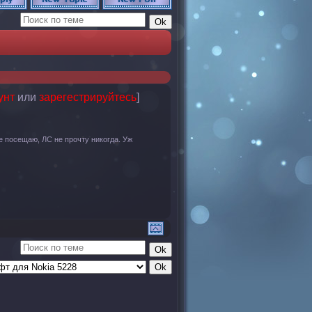
унт
или
зарегестрируйтесь
]
 посещаю, ЛС не прочту никогда. Уж