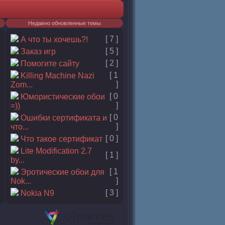
Недавно обновленные темы
[ 7 ]
А что ты хочешь?!
[ 5 ]
Заказ игр
[ 2 ]
Помогите сайту
[ 1
Killing Machine Nazi
]
Zom...
[ 0
Юмористические обои
]
=))
[ 0
Ошибки сертификата и
]
что...
[ 0 ]
Что такое сертификат
Lite Modification 2.7
[ 1 ]
by...
[ 1
Эротические обои для
]
Nok...
[ 3 ]
Nokia N9