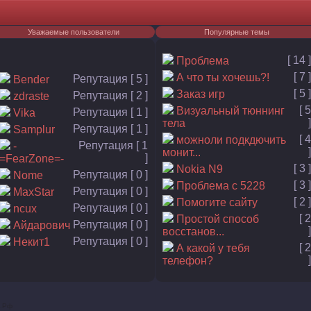
Уважаемые пользователи
Популярные темы
[ 14 ]
Проблема
[ 7 ]
А что ты хочешь?!
Репутация [ 5 ]
Bender
[ 5 ]
Заказ игр
Репутация [ 2 ]
zdraste
[ 5
Визуальный тюннинг
Репутация [ 1 ]
Vika
]
тела
Репутация [ 1 ]
Samplur
[ 4
можноли подкдючить
Репутация [ 1
-
]
монит...
]
=FearZone=-
[ 3 ]
Nokia N9
Репутация [ 0 ]
Nome
[ 3 ]
Проблема с 5228
Репутация [ 0 ]
MaxStar
[ 2 ]
Помогите сайту
Репутация [ 0 ]
ncux
[ 2
Простой способ
Репутация [ 0 ]
Айдарович
]
восстанов...
Репутация [ 0 ]
Некит1
[ 2
А какой у тебя
]
телефон?
.
Р
ф