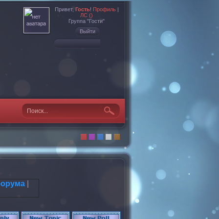
Привет,
Гость
!
Профиль
|
ЛС ()
Группа "Гости"
Выйти
форума
|