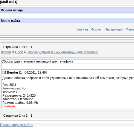
[
Мой сайт
]
Форма входа
Меню сайта
Главная
Форум
Инструкции
Файл
Страница
1
из
1
1
Форум
»
Обои
»
Сборка удивительных анимаций для телефона
Сборка удивительных анимаций для телефона
[
1
]
Bender
[14.04.2011, 19:46]
Данная сборка вобрала в себя удивительные анимации разной тематики, которые ук
Год: 2011
Количество: 43
Формат: GIF
Разрешение: 240x320
Качество: Отличное
Размер файла: 9.06 Mb
Скачать
Страница
1
из
1
1
Полная версия сайта