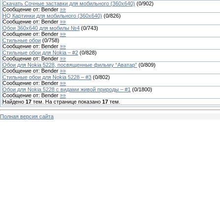
Скачать Сочные заставки для мобильного (360x640)
(
0
/
902
)
Сообщение от:
Bender
»»
HQ Картинки для мобильного (360х640)
(
0
/
826
)
Сообщение от:
Bender
»»
Обои 360х640 для мобилы №4
(
0
/
743
)
Сообщение от:
Bender
»»
Стильные обои
(
0
/
758
)
Сообщение от:
Bender
»»
Стильные обои для Nokia – #2
(
0
/
828
)
Сообщение от:
Bender
»»
Обои для Nokia 5228, посвященные фильму “Аватар”
(
0
/
809
)
Сообщение от:
Bender
»»
Стильные обои для Nokia 5228 – #3
(
0
/
802
)
Сообщение от:
Bender
»»
Обои для Nokia 5228 с видами живой природы – #1
(
0
/
1800
)
Сообщение от:
Bender
»»
Найдено
17
тем. На странице показано
17
тем.
Полная версия сайта