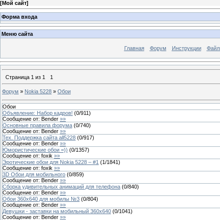
[
Мой сайт
]
Форма входа
Меню сайта
Главная
Форум
Инструкции
Файл
Страница
1
из
1
1
Форум
»
Nokia 5228
»
Обои
Обои
Объявление: Набор кадров!
(
0
/
911
)
Сообщение от:
Bender
»»
Основные правила форума
(
0
/
740
)
Сообщение от:
Bender
»»
Тех. Поддержка сайта all5228
(
0
/
917
)
Сообщение от:
Bender
»»
Юмористические обои =))
(
0
/
1357
)
Сообщение от:
foxik
»»
Эротические обои для Nokia 5228 – #1
(
1
/
1841
)
Сообщение от:
foxik
»»
3D Обои для мобильного
(
0
/
859
)
Сообщение от:
Bender
»»
Сборка удивительных анимаций для телефона
(
0
/
840
)
Сообщение от:
Bender
»»
Обои 360х640 для мобилы №3
(
0
/
804
)
Сообщение от:
Bender
»»
Девушки - заставки на мобильный 360х640
(
0
/
1041
)
Сообщение от:
Bender
»»