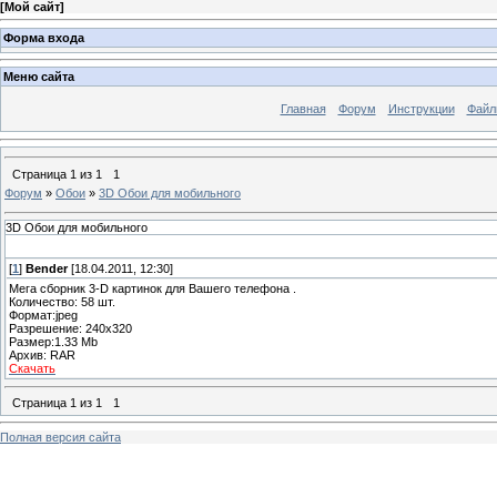
[
Мой сайт
]
Форма входа
Меню сайта
Главная
Форум
Инструкции
Файл
Страница
1
из
1
1
Форум
»
Обои
»
3D Обои для мобильного
3D Обои для мобильного
[
1
]
Bender
[18.04.2011, 12:30]
Мега сборник 3-D картинок для Вашего телефона .
Количество: 58 шт.
Формат:jpeg
Разрешение: 240x320
Размер:1.33 Mb
Архив: RAR
Скачать
Страница
1
из
1
1
Полная версия сайта