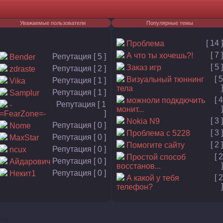
Уважаемые пользователи
Популярные темы
[ 14 ]
Проблема
[ 7 ]
А что ты хочешь?!
Репутация [ 5 ]
Bender
[ 5 ]
Заказ игр
Репутация [ 2 ]
zdraste
[ 5
Визуальный тюннинг
Репутация [ 1 ]
Vika
]
тела
Репутация [ 1 ]
Samplur
[ 4
можноли подкдючить
Репутация [ 1
-
]
монит...
]
=FearZone=-
[ 3 ]
Nokia N9
Репутация [ 0 ]
Nome
[ 3 ]
Проблема с 5228
Репутация [ 0 ]
MaxStar
[ 2 ]
Помогите сайту
Репутация [ 0 ]
ncux
[ 2
Простой способ
Репутация [ 0 ]
Айдарович
]
восстанов...
Репутация [ 0 ]
Некит1
[ 2
А какой у тебя
]
телефон?
.
Р
ф