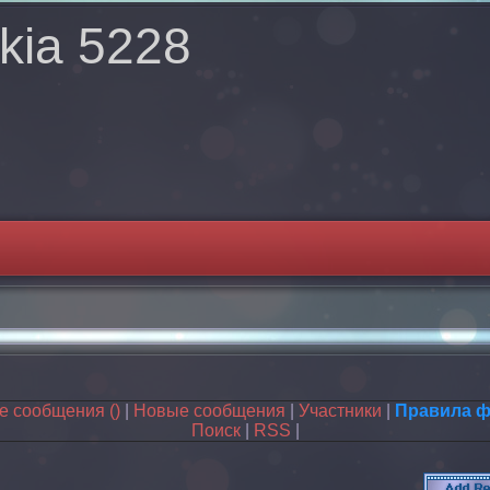
kia 5228
ые сообщения
()
|
Новые сообщения
|
Участники
|
Правила 
Поиск
|
RSS
|