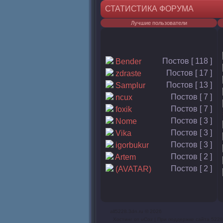
СТАТИСТИКА ФОРУМА
Лучшие пользователи
Постов [ 118 ]
Bender
Постов [ 17 ]
zdraste
Постов [ 13 ]
Samplur
Постов [ 7 ]
ncux
Постов [ 7 ]
foxik
Постов [ 3 ]
Nome
Постов [ 3 ]
Vika
Постов [ 3 ]
igorbukur
Постов [ 2 ]
Artem
Постов [ 2 ]
(AVATAR)
all5228.3dn.ru © 2026
Хостинг от
uCoz
| При поддержке сайта 5228