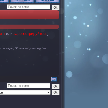
унт
или
зарегестрируйтесь
]
 посещаю, ЛС не прочту никогда. Уж