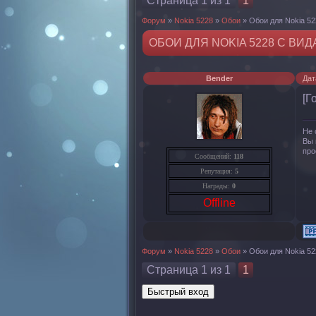
Страница
1
из
1
1
Форум
»
Nokia 5228
»
Обои
»
Обои для Nokia 52
ОБОИ ДЛЯ NOKIA 5228 С ВИ
Bender
Дат
[Г
Не 
Вы 
про
Сообщений:
118
Репутация:
5
Награды:
0
Offline
Форум
»
Nokia 5228
»
Обои
»
Обои для Nokia 52
Страница
1
из
1
1