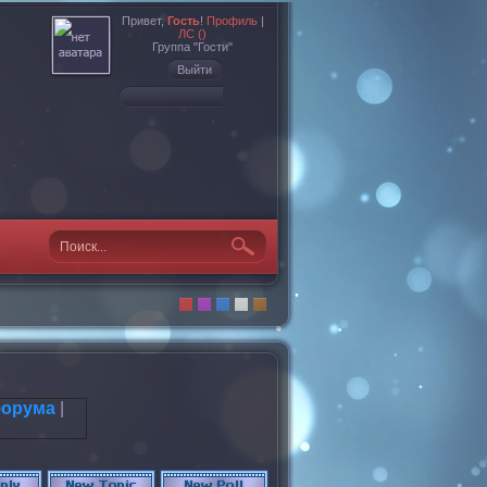
Привет,
Гость
!
Профиль
|
ЛС ()
Группа "Гости"
Выйти
форума
|