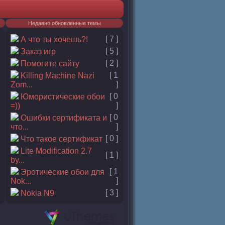
Недавно обновленные темы
[ 7 ]
А что ты хочешь?!
[ 5 ]
Заказ игр
[ 2 ]
Помогите сайту
[ 1
Killing Machine Nazi
]
Zom...
[ 0
Юмористические обои
]
=))
[ 0
Ошибки сертификата и
]
что...
[ 0 ]
Что такое сертификат
Lite Modification 2.7
[ 1 ]
by...
[ 1
Эротические обои для
]
Nok...
[ 3 ]
Nokia N9