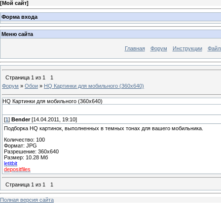
[
Мой сайт
]
Форма входа
Меню сайта
Главная
Форум
Инструкции
Файл
Страница
1
из
1
1
Форум
»
Обои
»
HQ Картинки для мобильного (360х640)
HQ Картинки для мобильного (360х640)
[
1
]
Bender
[14.04.2011, 19:10]
Подборка HQ картинок, выполненных в темных тонах для вашего мобильника.
Количество: 100
Формат: JPG
Разрешение: 360х640
Размер: 10.28 Мб
letitbit
depositfiles
Страница
1
из
1
1
Полная версия сайта