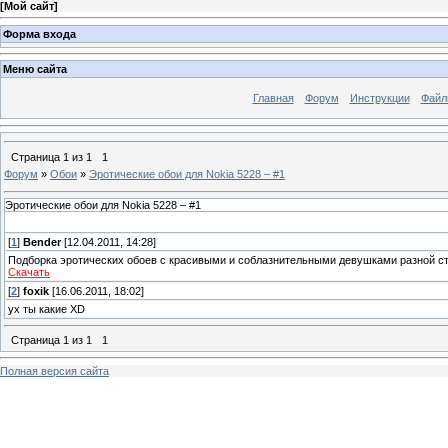
[
Мой сайт
]
Форма входа
Меню сайта
Главная
Форум
Инструкции
Файл
Страница
1
из
1
1
Форум
»
Обои
»
Эротические обои для Nokia 5228 – #1
Эротические обои для Nokia 5228 – #1
[
1
]
Bender
[12.04.2011, 14:28]
Подборка эротических обоев с красивыми и соблазнительными девушками разной ст
Скачать
[
2
]
foxik
[16.06.2011, 18:02]
ух ты какие XD
Страница
1
из
1
1
Полная версия сайта