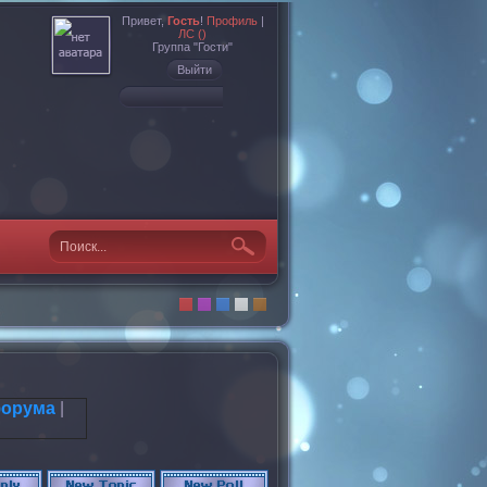
Привет,
Гость
!
Профиль
|
ЛС ()
Группа "Гости"
Выйти
форума
|