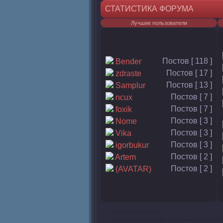
СТАТИСТИКА ФОРУМА
Лучшие пользователи
Постов [ 118 ]
Bender
Постов [ 17 ]
zdraste
Постов [ 13 ]
Samplur
Постов [ 7 ]
ncux
Постов [ 7 ]
foxik
Постов [ 3 ]
Nome
Постов [ 3 ]
Vika
Постов [ 3 ]
igorbukur
Постов [ 2 ]
Artem
Постов [ 2 ]
(AVATAR)
all5228.3dn.ru © 2026
Хостинг от
uCoz
| При поддержке сайта 5228