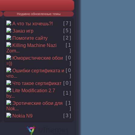
Недавно обновленные темы
[ 7 ]
А что ты хочешь?!
[ 5 ]
Заказ игр
[ 2 ]
Помогите сайту
[ 1
Killing Machine Nazi
]
Zom...
[ 0
Юмористические обои
]
=))
[ 0
Ошибки сертификата и
]
что...
[ 0 ]
Что такое сертификат
Lite Modification 2.7
[ 1 ]
by...
[ 1
Эротические обои для
]
Nok...
[ 3 ]
Nokia N9