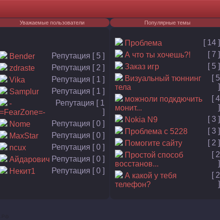
Уважаемые пользователи
Популярные темы
[ 14 ]
Проблема
[ 7 ]
А что ты хочешь?!
Репутация [ 5 ]
Bender
[ 5 ]
Заказ игр
Репутация [ 2 ]
zdraste
[ 5
Визуальный тюннинг
Репутация [ 1 ]
Vika
]
тела
Репутация [ 1 ]
Samplur
[ 4
можноли подкдючить
Репутация [ 1
-
]
монит...
]
=FearZone=-
[ 3 ]
Nokia N9
Репутация [ 0 ]
Nome
[ 3 ]
Проблема с 5228
Репутация [ 0 ]
MaxStar
[ 2 ]
Помогите сайту
Репутация [ 0 ]
ncux
[ 2
Простой способ
Репутация [ 0 ]
Айдарович
]
восстанов...
Репутация [ 0 ]
Некит1
[ 2
А какой у тебя
]
телефон?
.
Р
ф