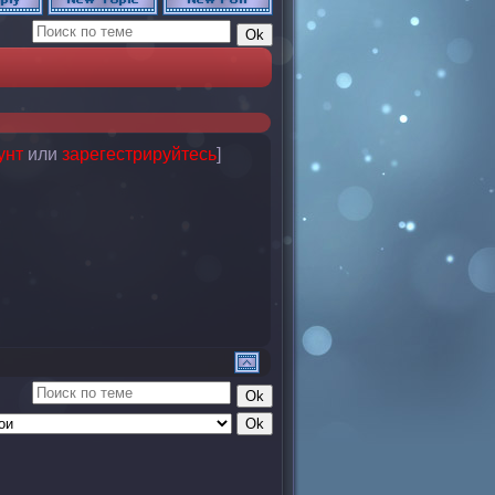
унт
или
зарегестрируйтесь
]