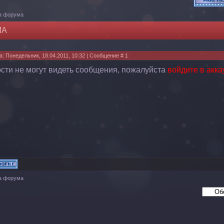
а форума
МА
а: Понедельник, 18.04.2011, 10:32 | Сообщение #
1
ости не могут видеть сообщения, пожалуйста
войдите в акка
а форума