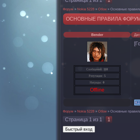
Страница
1
из
1
1
Форум
»
Nokia 5228
»
Обои
»
Основные правил
ОСНОВНЫЕ ПРАВИЛА ФОРУ
Bender
Дат
[Г
Сообщений:
118
Репутация:
5
Награды:
0
Offline
Форум
»
Nokia 5228
»
Обои
»
Основные правил
Страница
1
из
1
1