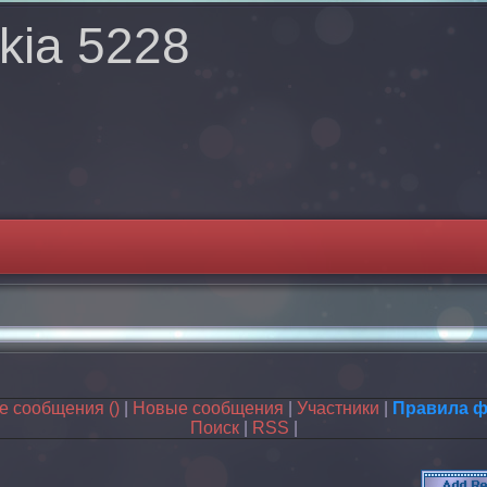
kia 5228
ые сообщения
()
|
Новые сообщения
|
Участники
|
Правила 
Поиск
|
RSS
|